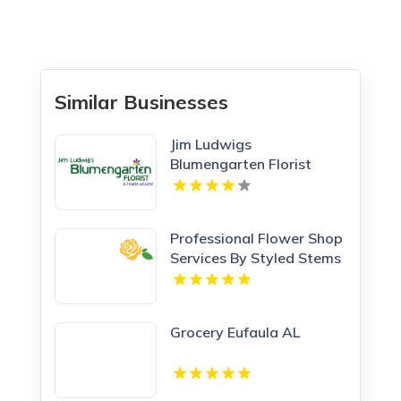
Similar Businesses
Jim Ludwigs
Blumengarten Florist
Serves As A Trusted
Pittsburgh Florists
Destination
Professional Flower Shop
Services By Styled Stems
In Maple Grove Minnesota
Grocery Eufaula AL