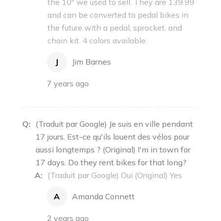
the 10" we used to sell. They are 139.99
and can be converted to pedal bikes in
the future with a pedal, sprocket, and
chain kit. 4 colors available.
J
Jim Barnes
7 years ago
Q:
(Traduit par Google) Je suis en ville pendant
17 jours. Est-ce qu'ils louent des vélos pour
aussi longtemps ? (Original) I'm in town for
17 days. Do they rent bikes for that long?
A:
(Traduit par Google) Oui (Original) Yes
A
Amanda Connett
2 years ago